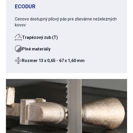
ECODUR
Cenovo dostupný pílový pás pre zlievárne neželezných
kovov
Trapézový zub (T)
Plné materiály
Rozmer 13 x 0,65 - 67 x 1,60 mm