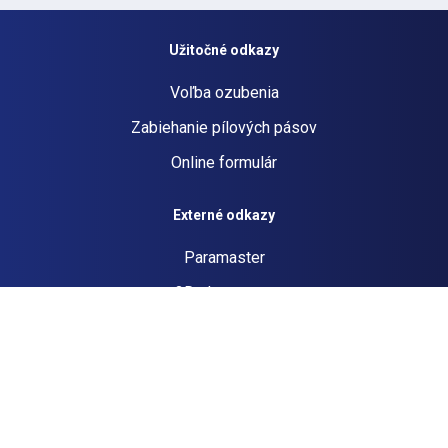
Užitočné odkazy
Voľba ozubenia
Zabiehanie pílových pásov
Online formulár
Externé odkazy
Paramaster
3D showroom
Webináre (EN/DE)
ZAUJÍMA VÁS VIAC? SKÚSTE
HĽADANIE ...